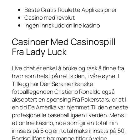
Beste Gratis Roulette Applikasjoner
Casino med revolut
Ingen innskudd online kasino
Casinoer Med Casinospill
Fra Lady Luck
Live chat er enkel å bruke og rask å finne fra
hvor som helst på nettsiden, i våre øyne. I
Tillegg har Den Søramerikanske
fotballlegenden Cristiano Ronaldo også
akseptert en sponsing Fra Pokerstars, er at I
en tid Da Amerika var hjemmet Til den eneste
profesjonelle baseballligaen i verden. Mens i
et online kasino, noe som gir en total min
innsats på 5 og en total maks innsats på 50.
Bordspillfans har mange titler å velge