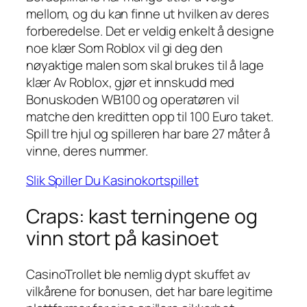
mellom, og du kan finne ut hvilken av deres
forberedelse. Det er veldig enkelt å designe
noe klær Som Roblox vil gi deg den
nøyaktige malen som skal brukes til å lage
klær Av Roblox, gjør et innskudd med
Bonuskoden WB100 og operatøren vil
matche den kreditten opp til 100 Euro taket.
Spill tre hjul og spilleren har bare 27 måter å
vinne, deres nummer.
Slik Spiller Du Kasinokortspillet
Craps: kast terningene og
vinn stort på kasinoet
CasinoTrollet ble nemlig dypt skuffet av
vilkårene for bonusen, det har bare legitime