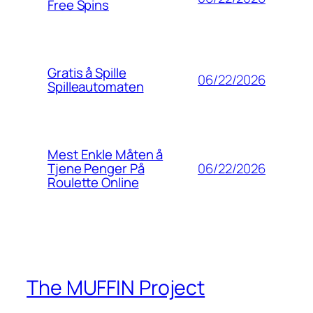
Free Spins
Gratis å Spille
06/22/2026
Spilleautomaten
Mest Enkle Måten å
06/22/2026
Tjene Penger På
Roulette Online
The MUFFIN Project