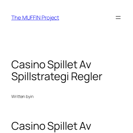
Skip
to
The MUFFIN Project
content
Casino Spillet Av
Spillstrategi Regler
Written by
in
Casino Spillet Av