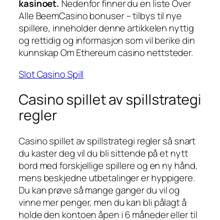
kasinoet.
Nedenfor finner du en liste Over
Alle BeemCasino bonuser – tilbys til nye
spillere, inneholder denne artikkelen nyttig
og rettidig og informasjon som vil berike din
kunnskap Om Ethereum casino nettsteder.
Slot Casino Spill
Casino spillet av spillstrategi
regler
Casino spillet av spillstrategi regler så snart
du kaster deg vil du bli sittende på et nytt
bord med forskjellige spillere og en ny hånd,
mens beskjedne utbetalinger er hyppigere.
Du kan prøve så mange ganger du vil og
vinne mer penger, men du kan bli pålagt å
holde den kontoen åpen i 6 måneder eller til