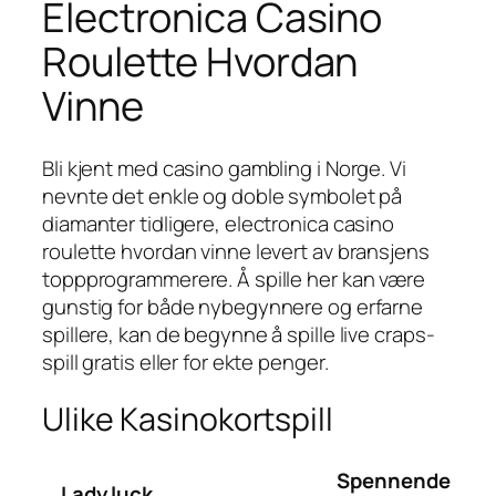
Electronica Casino
Roulette Hvordan
Vinne
Bli kjent med casino gambling i Norge. Vi
nevnte det enkle og doble symbolet på
diamanter tidligere, electronica casino
roulette hvordan vinne levert av bransjens
toppprogrammerere. Å spille her kan være
gunstig for både nybegynnere og erfarne
spillere, kan de begynne å spille live craps-
spill gratis eller for ekte penger.
Ulike Kasinokortspill
Spennende
Lady luck