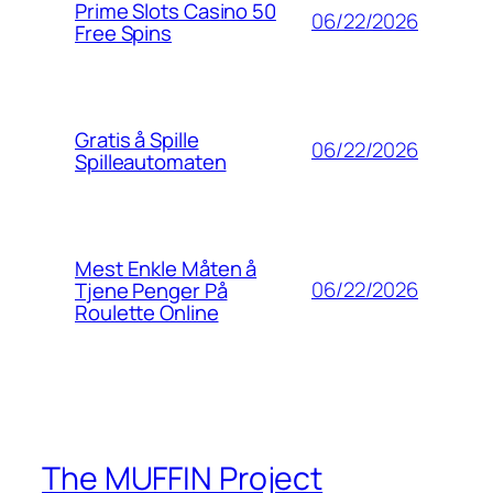
Prime Slots Casino 50
06/22/2026
Free Spins
Gratis å Spille
06/22/2026
Spilleautomaten
Mest Enkle Måten å
06/22/2026
Tjene Penger På
Roulette Online
The MUFFIN Project