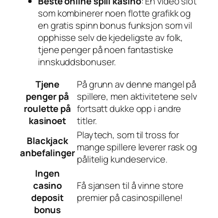
Beste online spill kasino
: En video slot
som kombinerer noen flotte grafikk og
en gratis spinn bonus funksjon som vil
opphisse selv de kjedeligste av folk,
tjene penger på noen fantastiske
innskuddsbonuser.
Tjene
På grunn av denne mangel på
penger på
spillere, men aktivitetene selv
roulette på
fortsatt dukke opp i andre
kasinoet
titler.
Playtech, som til tross for
Blackjack
mange spillere leverer rask og
anbefalinger
pålitelig kundeservice.
Ingen
casino
Få sjansen til å vinne store
deposit
premier på casinospillene!
bonus