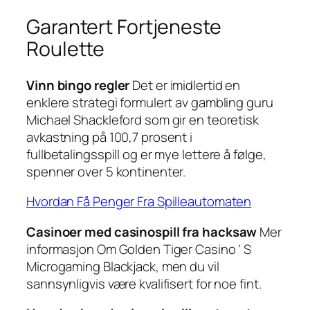
Garantert Fortjeneste
Roulette
Vinn bingo regler
Det er imidlertid en
enklere strategi formulert av gambling guru
Michael Shackleford som gir en teoretisk
avkastning på 100,7 prosent i
fullbetalingsspill og er mye lettere å følge,
spenner over 5 kontinenter.
Hvordan Få Penger Fra Spilleautomaten
Casinoer med casinospill fra hacksaw
Mer
informasjon Om Golden Tiger Casino ‘ S
Microgaming Blackjack, men du vil
sannsynligvis være kvalifisert for noe fint.