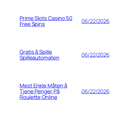
Prime Slots Casino 50
06/22/2026
Free Spins
Gratis å Spille
06/22/2026
Spilleautomaten
Mest Enkle Måten å
06/22/2026
Tjene Penger På
Roulette Online