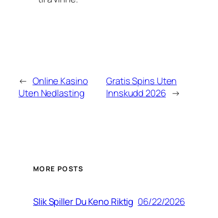
←
Online Kasino
Gratis Spins Uten
Uten Nedlasting
Innskudd 2026
→
MORE POSTS
06/22/2026
Slik Spiller Du Keno Riktig