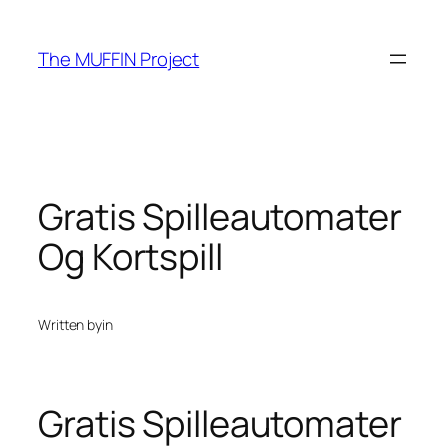
Skip
to
The MUFFIN Project
content
Gratis Spilleautomater
Og Kortspill
Written by
in
Gratis Spilleautomater