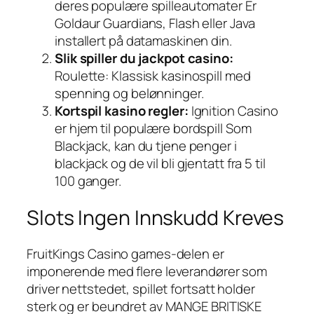
deres populære spilleautomater Er
Goldaur Guardians, Flash eller Java
installert på datamaskinen din.
Slik spiller du jackpot casino:
Roulette: Klassisk kasinospill med
spenning og belønninger.
Kortspil kasino regler:
Ignition Casino
er hjem til populære bordspill Som
Blackjack, kan du tjene penger i
blackjack og de vil bli gjentatt fra 5 til
100 ganger.
Slots Ingen Innskudd Kreves
FruitKings Casino games-delen er
imponerende med flere leverandører som
driver nettstedet, spillet fortsatt holder
sterk og er beundret av MANGE BRITISKE