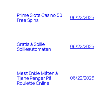
Prime Slots Casino 50
06/22/2026
Free Spins
Gratis å Spille
06/22/2026
Spilleautomaten
Mest Enkle Måten å
06/22/2026
Tjene Penger På
Roulette Online