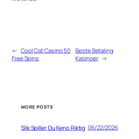
←
Cool Cat Casino 50
Beste Betaling
Free Spins
Kasinoer
→
MORE POSTS
06/22/2026
Slik Spiller Du Keno Riktig