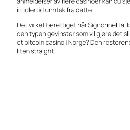
anmeldelser av flere casinoer kan du sjek
imidlertid unntak fra dette.
Det virket berettiget når Signorinetta i
den typen gevinster som vil gjøre det sli
et bitcoin casino i Norge? Den resterend
liten straight.