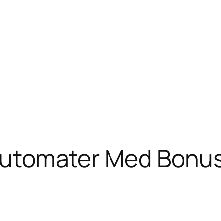
leautomater Med Bonu