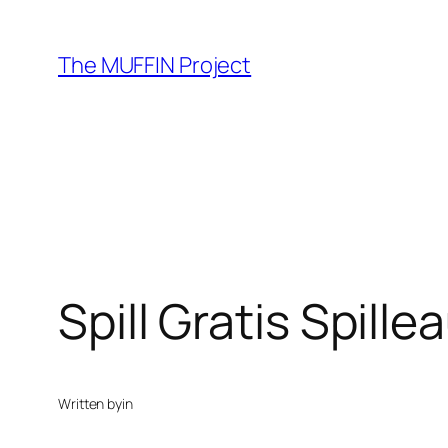
Skip
to
The MUFFIN Project
content
Spill Gratis Spil
Written by
in