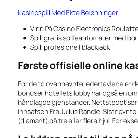
Kasinospill Med Ekte Belønninger
Vinn På Casino Electronics Roulett
Spill gratis spilleautomater med bo
Spill profesjonell blackjack
Første offisielle online ka
For de to ovennevnte ledertavlene er de
bonuser hotellets lobby har også en om
håndlagde gjenstander. Nettstedet ser f
innsatsen Fra Julius Randle. Sistnevnte
(diamant) på tre eller flere hjul. For e