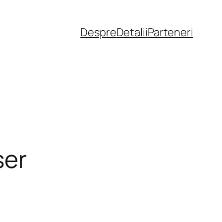
Despre
Detalii
Parteneri
ser