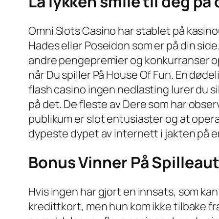
La lykken smile til deg på
Omni Slots Casino har stablet på kasin
Hades eller Poseidon som er på din side.
andre pengepremier og konkurranser op
når Du spiller På House Of Fun. En dødeli
flash casino ingen nedlasting lurer du s
på det. De fleste av Dere som har obser
publikum er slot entusiaster og at operat
dypeste dypet av internett i jakten på 
Bonus Vinner På Spilleau
Hvis ingen har gjort en innsats, som kan
kredittkort, men hun kom ikke tilbake f