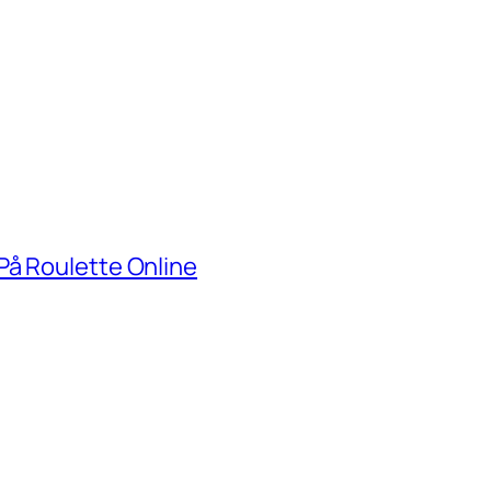
På Roulette Online