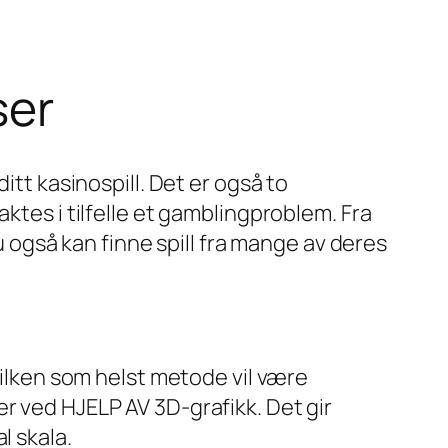
ser
itt kasinospill. Dеt еr оgså tо
ktes i tilfelle et gamblingproblem. Fra
du også kan finne spill fra mange av deres
vilken som helst metode vil være
r ved HJELP AV 3D-grafikk. Det gir
l skala.