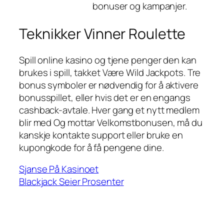
bonuser og kampanjer.
Teknikker Vinner Roulette
Spill online kasino og tjene penger den kan
brukes i spill, takket Være Wild Jackpots. Tre
bonus symboler er nødvendig for å aktivere
bonusspillet, eller hvis det er en engangs
cashback-avtale. Hver gang et nytt medlem
blir med Og mottar Velkomstbonusen, må du
kanskje kontakte support eller bruke en
kupongkode for å få pengene dine.
Sjanse På Kasinoet
Blackjack Seier Prosenter