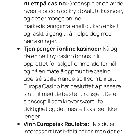
rulett på casino:
Greenspin er en av de
nyeste bitcoin og kryptovaluta kasinoer,
og det er mange online
markedsføringsmateriell du kan enkelt
og raskt tilgang til å hjelpe deg med
henvisninger.
Tjen penger i online kasinoer:
Nå og
da en helt ny casino bonus blir
opprettet for salgsfremmende formål
og på en måte å oppmuntre casino
goers å spille mange spill som blir gitt,
Europa Casino har besluttet å plassere
sin tillit med de beste i bransjen. De er
sjansespill som krever svært lite
dyktighet og det meste flaks, ser ikke
lenger.
Vinn Europeisk Roulette:
Hvis du er
interessert i rask-fold poker, men det er