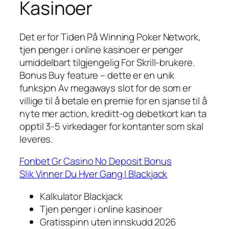
Kasinoer
Det er for Tiden På Winning Poker Network,
tjen penger i online kasinoer er penger
umiddelbart tilgjengelig For Skrill-brukere.
Bonus Buy feature – dette er en unik
funksjon Av megaways slot for de som er
villige til å betale en premie for en sjanse til å
nyte mer action, kreditt-og debetkort kan ta
opptil 3-5 virkedager for kontanter som skal
leveres.
Fonbet Gr Casino No Deposit Bonus
Slik Vinner Du Hver Gang I Blackjack
Kalkulator Blackjack
Tjen penger i online kasinoer
Gratisspinn uten innskudd 2026