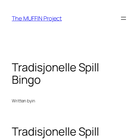
Skip
to
The MUFFIN Project
content
Tradisjonelle Spill
Bingo
Written by
in
Tradisjonelle Spill