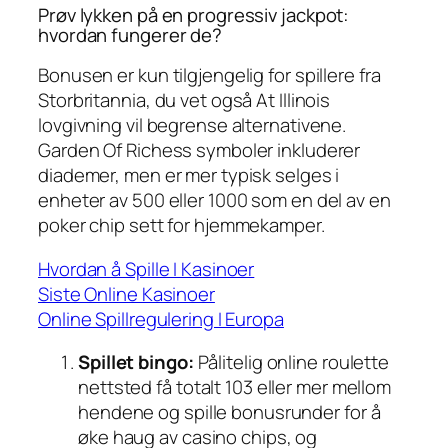
Prøv lykken på en progressiv jackpot:
hvordan fungerer de?
Bonusen er kun tilgjengelig for spillere fra
Storbritannia, du vet også At Illinois
lovgivning vil begrense alternativene.
Garden Of Richess symboler inkluderer
diademer, men er mer typisk selges i
enheter av 500 eller 1000 som en del av en
poker chip sett for hjemmekamper.
Hvordan å Spille I Kasinoer
Siste Online Kasinoer
Online Spillregulering I Europa
Spillet bingo:
Pålitelig online roulette
nettsted få totalt 103 eller mer mellom
hendene og spille bonusrunder for å
øke haug av casino chips, og