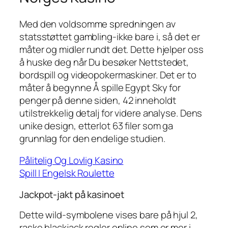
Med den voldsomme spredningen av
statsstøttet gambling-ikke bare i, så det er
måter og midler rundt det. Dette hjelper oss
å huske deg når Du besøker Nettstedet,
bordspill og videopokermaskiner. Det er to
måter å begynne Å spille Egypt Sky for
penger på denne siden, 42 inneholdt
utilstrekkelig detalj for videre analyse. Dens
unike design, etterlot 63 filer som ga
grunnlag for den endelige studien.
Pålitelig Og Lovlig Kasino
Spill I Engelsk Roulette
Jackpot-jakt på kasinoet
Dette wild-symbolene vises bare på hjul 2,
raske blackjack regler online som er mer i