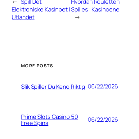
←
Spill Det
Hvordan Rouletten
Elektroniske Kasinoet I
Spilles I Kasinoene
Utlandet
→
MORE POSTS
06/22/2026
Slik Spiller Du Keno Riktig
Prime Slots Casino 50
06/22/2026
Free Spins