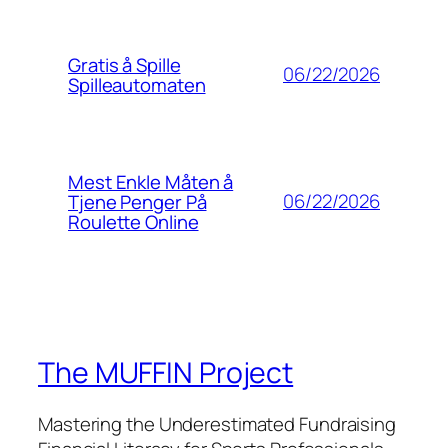
Gratis å Spille
06/22/2026
Spilleautomaten
Mest Enkle Måten å
06/22/2026
Tjene Penger På
Roulette Online
The MUFFIN Project
Mastering the Underestimated Fundraising