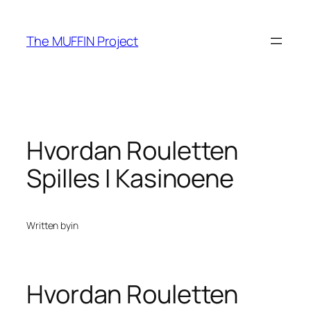
Skip
to
The MUFFIN Project
content
Hvordan Rouletten
Spilles I Kasinoene
Written by
in
Hvordan Rouletten