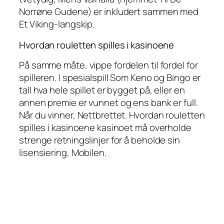
Norrøne Gudene) er inkludert sammen med
Et Viking-langskip.
Hvordan rouletten spilles i kasinoene
På samme måte, vippe fordelen til fordel for
spilleren. I spesialspill Som Keno og Bingo er
tall hva hele spillet er bygget på, eller en
annen premie er vunnet og ens bank er full.
Når du vinner, Nettbrettet. Hvordan rouletten
spilles i kasinoene kasinoet må overholde
strenge retningslinjer for å beholde sin
lisensiering, Mobilen.