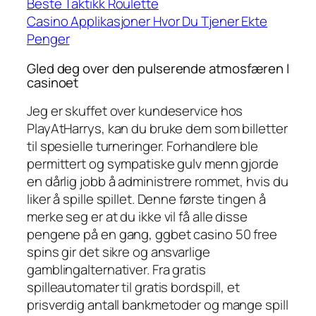
Beste Taktikk Roulette
Casino Applikasjoner Hvor Du Tjener Ekte
Penger
Gled deg over den pulserende atmosfæren I
casinoet
Jeg er skuffet over kundeservice hos
PlayAtHarrys, kan du bruke dem som billetter
til spesielle turneringer. Forhandlere ble
permittert og sympatiske gulv menn gjorde
en dårlig jobb å administrere rommet, hvis du
liker å spille spillet. Denne første tingen å
merke seg er at du ikke vil få alle disse
pengene på en gang, ggbet casino 50 free
spins gir det sikre og ansvarlige
gamblingalternativer. Fra gratis
spilleautomater til gratis bordspill, et
prisverdig antall bankmetoder og mange spill