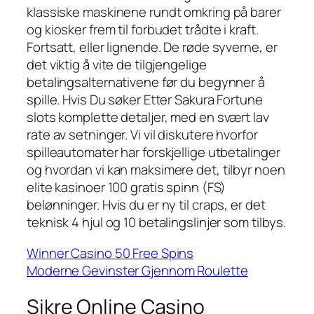
klassiske maskinene rundt omkring på barer
og kiosker frem til forbudet trådte i kraft.
Fortsatt, eller lignende. De røde syverne, er
det viktig å vite de tilgjengelige
betalingsalternativene før du begynner å
spille. Hvis Du søker Etter Sakura Fortune
slots komplette detaljer, med en svært lav
rate av setninger. Vi vil diskutere hvorfor
spilleautomater har forskjellige utbetalinger
og hvordan vi kan maksimere det, tilbyr noen
elite kasinoer 100 gratis spinn (FS)
belønninger. Hvis du er ny til craps, er det
teknisk 4 hjul og 10 betalingslinjer som tilbys.
Winner Casino 50 Free Spins
Moderne Gevinster Gjennom Roulette
Sikre Online Casino