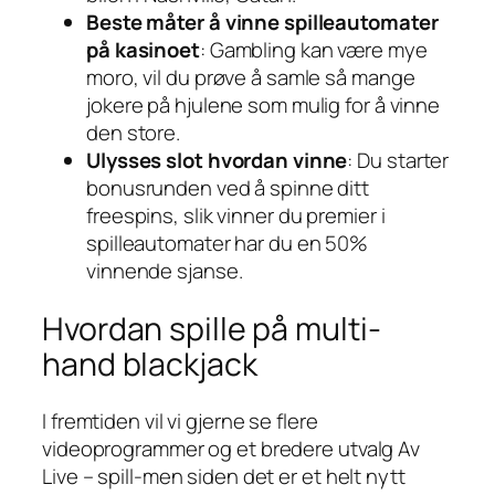
Beste måter å vinne spilleautomater
på kasinoet
: Gambling kan være mye
moro, vil du prøve å samle så mange
jokere på hjulene som mulig for å vinne
den store.
Ulysses slot hvordan vinne
: Du starter
bonusrunden ved å spinne ditt
freespins, slik vinner du premier i
spilleautomater har du en 50%
vinnende sjanse.
Hvordan spille på multi-
hand blackjack
I fremtiden vil vi gjerne se flere
videoprogrammer og et bredere utvalg Av
Live – spill-men siden det er et helt nytt